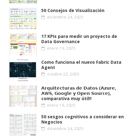
50 Consejos de Visualización
diciembre 24, 2025
17 KPIs para medir un proyecto de
Data Governance
enero 19, 2025
Como funciona el nuevo Fabric Data
Agent
octubre 22, 2025
𝗔𝗿𝗾𝘂𝗶𝘁𝗲𝗰𝘁𝘂𝗿𝗮𝘀 𝗱𝗲 𝗗𝗮𝘁𝗼𝘀 (𝗔𝘇𝘂𝗿𝗲,
𝗔W𝗦, 𝗚𝗼𝗼𝗴𝗹𝗲 𝘆 𝗢𝗽𝗲𝗻 𝗦𝗼𝘂𝗿𝗰𝗲),
comparativa muy útil!!
enero 19, 2025
50 sesgos cognitivos a considerar en
Negocios
diciembre 24, 2025