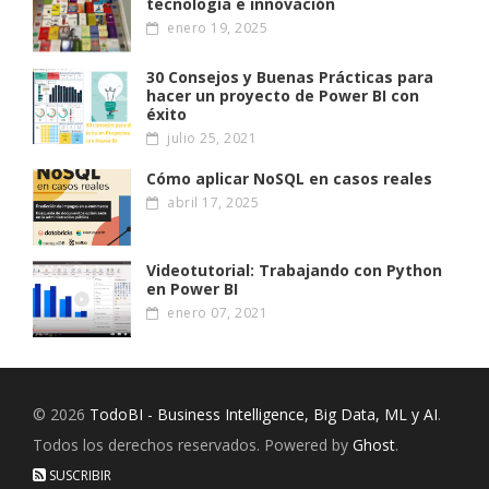
tecnología e innovación
enero 19, 2025
30 Consejos y Buenas Prácticas para
hacer un proyecto de Power BI con
éxito
julio 25, 2021
Cómo aplicar NoSQL en casos reales
abril 17, 2025
Videotutorial: Trabajando con Python
en Power BI
enero 07, 2021
© 2026
TodoBI - Business Intelligence, Big Data, ML y AI
.
Todos los derechos reservados. Powered by
Ghost
.
SUSCRIBIR