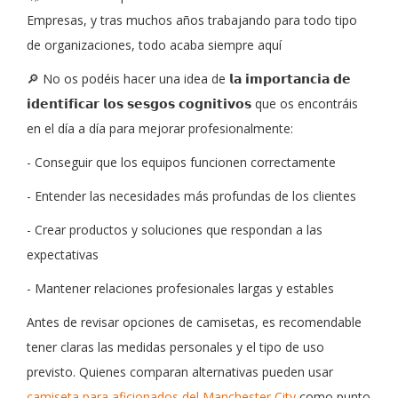
Empresas, y tras muchos años trabajando para todo tipo
de organizaciones, todo acaba siempre aquí
🔎 No os podéis hacer una idea de 𝗹𝗮 𝗶𝗺𝗽𝗼𝗿𝘁𝗮𝗻𝗰𝗶𝗮 𝗱𝗲
𝗶𝗱𝗲𝗻𝘁𝗶𝗳𝗶𝗰𝗮𝗿 𝗹𝗼𝘀 𝘀𝗲𝘀𝗴𝗼𝘀 𝗰𝗼𝗴𝗻𝗶𝘁𝗶𝘃𝗼𝘀 que os encontráis
en el día a día para mejorar profesionalmente:
- Conseguir que los equipos funcionen correctamente
- Entender las necesidades más profundas de los clientes
- Crear productos y soluciones que respondan a las
expectativas
- Mantener relaciones profesionales largas y estables
Antes de revisar opciones de camisetas, es recomendable
tener claras las medidas personales y el tipo de uso
previsto. Quienes comparan alternativas pueden usar
camiseta para aficionados del Manchester City
como punto