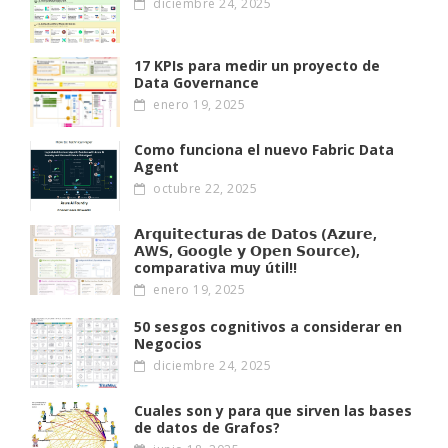
diciembre 24, 2025
17 KPIs para medir un proyecto de
Data Governance
enero 19, 2025
Como funciona el nuevo Fabric Data
Agent
octubre 22, 2025
𝗔𝗿𝗾𝘂𝗶𝘁𝗲𝗰𝘁𝘂𝗿𝗮𝘀 𝗱𝗲 𝗗𝗮𝘁𝗼𝘀 (𝗔𝘇𝘂𝗿𝗲,
𝗔W𝗦, 𝗚𝗼𝗼𝗴𝗹𝗲 𝘆 𝗢𝗽𝗲𝗻 𝗦𝗼𝘂𝗿𝗰𝗲),
comparativa muy útil!!
enero 19, 2025
50 sesgos cognitivos a considerar en
Negocios
diciembre 24, 2025
Cuales son y para que sirven las bases
de datos de Grafos?