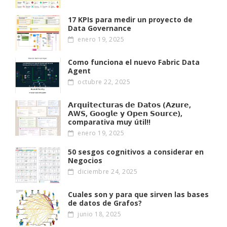
17 KPIs para medir un proyecto de
Data Governance
enero 19, 2025
Como funciona el nuevo Fabric Data
Agent
octubre 22, 2025
𝗔𝗿𝗾𝘂𝗶𝘁𝗲𝗰𝘁𝘂𝗿𝗮𝘀 𝗱𝗲 𝗗𝗮𝘁𝗼𝘀 (𝗔𝘇𝘂𝗿𝗲,
𝗔W𝗦, 𝗚𝗼𝗼𝗴𝗹𝗲 𝘆 𝗢𝗽𝗲𝗻 𝗦𝗼𝘂𝗿𝗰𝗲),
comparativa muy útil!!
enero 19, 2025
50 sesgos cognitivos a considerar en
Negocios
diciembre 24, 2025
Cuales son y para que sirven las bases
de datos de Grafos?
junio 18, 2025