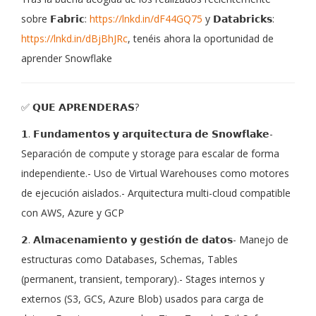
sobre 𝗙𝗮𝗯𝗿𝗶𝗰:
https://lnkd.in/dF44GQ75
y 𝗗𝗮𝘁𝗮𝗯𝗿𝗶𝗰𝗸𝘀:
https://lnkd.in/dBjBhJRc
, tenéis ahora la oportunidad de
aprender Snowflake
✅ 𝗤𝗨𝗘 𝗔𝗣𝗥𝗘𝗡𝗗𝗘𝗥𝗔𝗦?
𝟭. 𝗙𝘂𝗻𝗱𝗮𝗺𝗲𝗻𝘁𝗼𝘀 𝘆 𝗮𝗿𝗾𝘂𝗶𝘁𝗲𝗰𝘁𝘂𝗿𝗮 𝗱𝗲 𝗦𝗻𝗼𝘄𝗳𝗹𝗮𝗸𝗲-
Separación de compute y storage para escalar de forma
independiente.- Uso de Virtual Warehouses como motores
de ejecución aislados.- Arquitectura multi-cloud compatible
con AWS, Azure y GCP
𝟮. 𝗔𝗹𝗺𝗮𝗰𝗲𝗻𝗮𝗺𝗶𝗲𝗻𝘁𝗼 𝘆 𝗴𝗲𝘀𝘁𝗶𝗼́𝗻 𝗱𝗲 𝗱𝗮𝘁𝗼𝘀- Manejo de
estructuras como Databases, Schemas, Tables
(permanent, transient, temporary).- Stages internos y
externos (S3, GCS, Azure Blob) usados para carga de