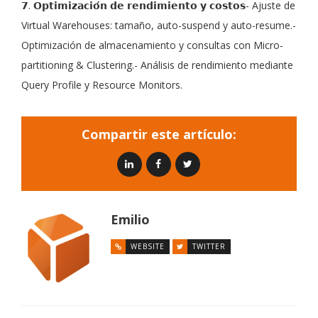
𝟳. 𝗢𝗽𝘁𝗶𝗺𝗶𝘇𝗮𝗰𝗶𝗼́𝗻 𝗱𝗲 𝗿𝗲𝗻𝗱𝗶𝗺𝗶𝗲𝗻𝘁𝗼 𝘆 𝗰𝗼𝘀𝘁𝗼𝘀- Ajuste de
Virtual Warehouses: tamaño, auto-suspend y auto-resume.-
Optimización de almacenamiento y consultas con Micro-
partitioning & Clustering.- Análisis de rendimiento mediante
Query Profile y Resource Monitors.
Compartir este artículo:
Emilio
WEBSITE
TWITTER