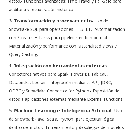
datos.- Funciones avanzadas: Time Travel y Fail-Safe para
auditoría y recuperación histórica
𝟯. 𝗧𝗿𝗮𝗻𝘀𝗳𝗼𝗿𝗺𝗮𝗰𝗶𝗼́𝗻 𝘆 𝗽𝗿𝗼𝗰𝗲𝘀𝗮𝗺𝗶𝗲𝗻𝘁𝗼- Uso de
Snowflake SQL para operaciones ETL/ELT.- Automatización
con Streams + Tasks para pipelines en tiempo real.-
Materialización y performance con Materialized Views y
Query Caching.
𝟰. 𝗜𝗻𝘁𝗲𝗴𝗿𝗮𝗰𝗶𝗼́𝗻 𝗰𝗼𝗻 𝗵𝗲𝗿𝗿𝗮𝗺𝗶𝗲𝗻𝘁𝗮𝘀 𝗲𝘅𝘁𝗲𝗿𝗻𝗮𝘀-
Conectores nativos para Spark, Power BI, Tableau,
Databricks, Looker.- Integración mediante API, JDBC,
ODBC y Snowflake Connector for Python.- Exposición de
datos a aplicaciones externas mediante External Functions
𝟱. 𝗠𝗮𝗰𝗵𝗶𝗻𝗲 𝗟𝗲𝗮𝗿𝗻𝗶𝗻𝗴 𝗲 𝗜𝗻𝘁𝗲𝗹𝗶𝗴𝗲𝗻𝗰𝗶𝗮 𝗔𝗿𝘁𝗶𝗳𝗶𝗰𝗶𝗮𝗹- Uso
de Snowpark (Java, Scala, Python) para ejecutar lógica
dentro del motor.- Entrenamiento y despliegue de modelos