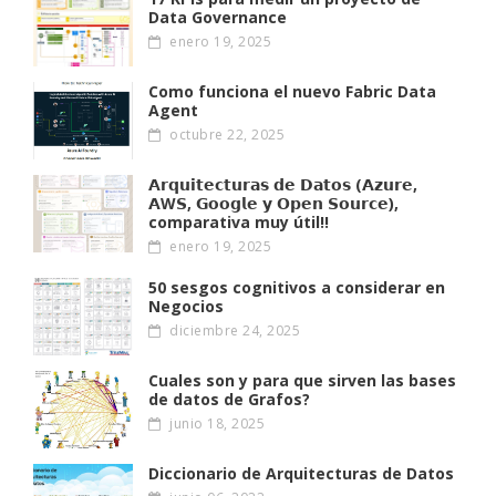
Data Governance
enero 19, 2025
Como funciona el nuevo Fabric Data
Agent
octubre 22, 2025
𝗔𝗿𝗾𝘂𝗶𝘁𝗲𝗰𝘁𝘂𝗿𝗮𝘀 𝗱𝗲 𝗗𝗮𝘁𝗼𝘀 (𝗔𝘇𝘂𝗿𝗲,
𝗔W𝗦, 𝗚𝗼𝗼𝗴𝗹𝗲 𝘆 𝗢𝗽𝗲𝗻 𝗦𝗼𝘂𝗿𝗰𝗲),
comparativa muy útil!!
enero 19, 2025
50 sesgos cognitivos a considerar en
Negocios
diciembre 24, 2025
Cuales son y para que sirven las bases
de datos de Grafos?
junio 18, 2025
Diccionario de Arquitecturas de Datos