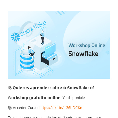
🚀 𝗤𝘂𝗶𝗲𝗿𝗲𝘀 𝗮𝗽𝗿𝗲𝗻𝗱𝗲𝗿 𝘀𝗼𝗯𝗿𝗲 ❄️ 𝗦𝗻𝗼𝘄𝗳𝗹𝗮𝗸𝗲 ❄️?
W𝗼𝗿𝗸𝘀𝗵𝗼𝗽 𝗴𝗿𝗮𝘁𝘂𝗶𝘁𝗼 𝗼𝗻𝗹𝗶𝗻𝗲. Ya disponible!!
📚 Acceder Curso:
https://lnkd.in/dG6hDCKm
Tras la buena acogida de los realizados recientemente