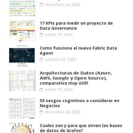
diciembre 24, 2025
17 KPIs para medir un proyecto de
Data Governance
enero 19, 2025
Como funciona el nuevo Fabric Data
Agent
octubre 22, 2025
𝗔𝗿𝗾𝘂𝗶𝘁𝗲𝗰𝘁𝘂𝗿𝗮𝘀 𝗱𝗲 𝗗𝗮𝘁𝗼𝘀 (𝗔𝘇𝘂𝗿𝗲,
𝗔W𝗦, 𝗚𝗼𝗼𝗴𝗹𝗲 𝘆 𝗢𝗽𝗲𝗻 𝗦𝗼𝘂𝗿𝗰𝗲),
comparativa muy útil!!
enero 19, 2025
50 sesgos cognitivos a considerar en
Negocios
diciembre 24, 2025
Cuales son y para que sirven las bases
de datos de Grafos?