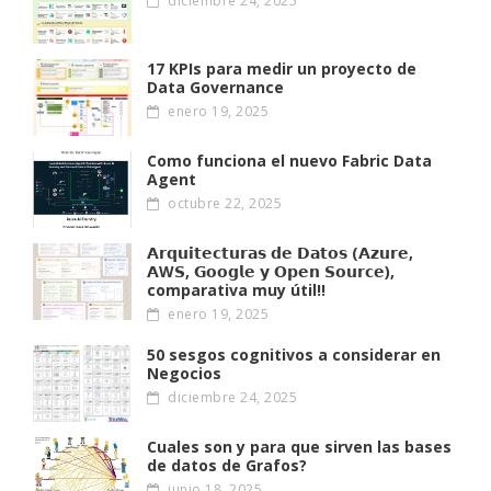
diciembre 24, 2025
17 KPIs para medir un proyecto de
Data Governance
enero 19, 2025
Como funciona el nuevo Fabric Data
Agent
octubre 22, 2025
𝗔𝗿𝗾𝘂𝗶𝘁𝗲𝗰𝘁𝘂𝗿𝗮𝘀 𝗱𝗲 𝗗𝗮𝘁𝗼𝘀 (𝗔𝘇𝘂𝗿𝗲,
𝗔W𝗦, 𝗚𝗼𝗼𝗴𝗹𝗲 𝘆 𝗢𝗽𝗲𝗻 𝗦𝗼𝘂𝗿𝗰𝗲),
comparativa muy útil!!
enero 19, 2025
50 sesgos cognitivos a considerar en
Negocios
diciembre 24, 2025
Cuales son y para que sirven las bases
de datos de Grafos?
junio 18, 2025