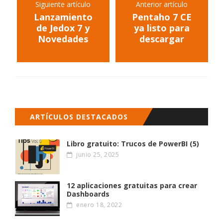
Siguiente artículo
Anterior artículo
Lanzamiento
Pentaho 7 CE
de Jedox 7 y
ya listo para
Novedades
descargar
ARTÍCULOS DESTACADOS
Libro gratuito: Trucos de PowerBI (5)
junio 25, 2025
12 aplicaciones gratuitas para crear
Dashboards
enero 18, 2022