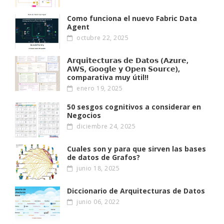
Como funciona el nuevo Fabric Data
Agent
octubre 22, 2025
𝗔𝗿𝗾𝘂𝗶𝘁𝗲𝗰𝘁𝘂𝗿𝗮𝘀 𝗱𝗲 𝗗𝗮𝘁𝗼𝘀 (𝗔𝘇𝘂𝗿𝗲,
𝗔W𝗦, 𝗚𝗼𝗼𝗴𝗹𝗲 𝘆 𝗢𝗽𝗲𝗻 𝗦𝗼𝘂𝗿𝗰𝗲),
comparativa muy útil!!
enero 19, 2025
50 sesgos cognitivos a considerar en
Negocios
diciembre 24, 2025
Cuales son y para que sirven las bases
de datos de Grafos?
junio 18, 2025
Diccionario de Arquitecturas de Datos
junio 06, 2022