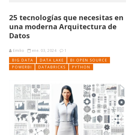
25 tecnologías que necesitas en
una moderna Arquitectura de
Datos
Emilio
ene. 03, 2024
1
BIG DATA
DATA LAKE
BI OPEN SOURCE
POWERBI
DATABRICKS
PYTHON