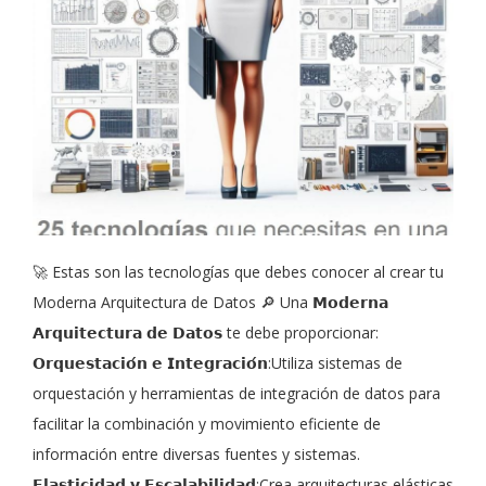
🚀 Estas son las tecnologías que debes conocer al crear tu
Moderna Arquitectura de Datos 🔎 Una 𝗠𝗼𝗱𝗲𝗿𝗻𝗮
𝗔𝗿𝗾𝘂𝗶𝘁𝗲𝗰𝘁𝘂𝗿𝗮 𝗱𝗲 𝗗𝗮𝘁𝗼𝘀 te debe proporcionar:
𝗢𝗿𝗾𝘂𝗲𝘀𝘁𝗮𝗰𝗶𝗼́𝗻 𝗲 𝗜𝗻𝘁𝗲𝗴𝗿𝗮𝗰𝗶𝗼́𝗻:Utiliza sistemas de
orquestación y herramientas de integración de datos para
facilitar la combinación y movimiento eficiente de
información entre diversas fuentes y sistemas.
𝗘𝗹𝗮𝘀𝘁𝗶𝗰𝗶𝗱𝗮𝗱 𝘆 𝗘𝘀𝗰𝗮𝗹𝗮𝗯𝗶𝗹𝗶𝗱𝗮𝗱:Crea arquitecturas elásticas