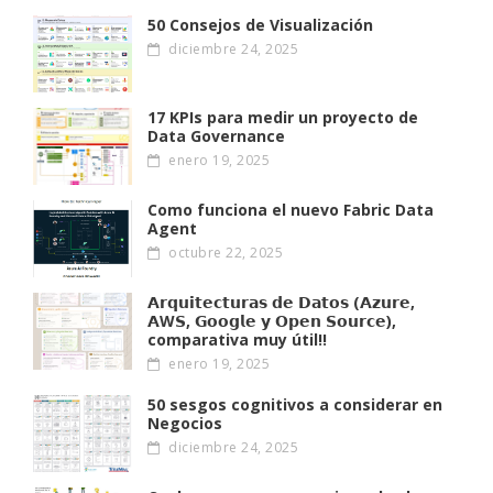
50 Consejos de Visualización
diciembre 24, 2025
17 KPIs para medir un proyecto de
Data Governance
enero 19, 2025
Como funciona el nuevo Fabric Data
Agent
octubre 22, 2025
𝗔𝗿𝗾𝘂𝗶𝘁𝗲𝗰𝘁𝘂𝗿𝗮𝘀 𝗱𝗲 𝗗𝗮𝘁𝗼𝘀 (𝗔𝘇𝘂𝗿𝗲,
𝗔W𝗦, 𝗚𝗼𝗼𝗴𝗹𝗲 𝘆 𝗢𝗽𝗲𝗻 𝗦𝗼𝘂𝗿𝗰𝗲),
comparativa muy útil!!
enero 19, 2025
50 sesgos cognitivos a considerar en
Negocios
diciembre 24, 2025