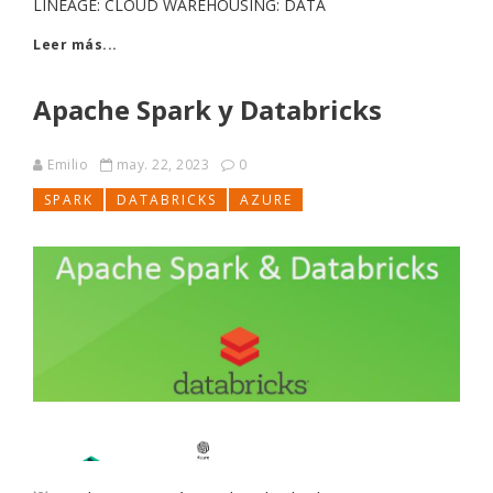
LINEAGE: CLOUD WAREHOUSING: DATA
Leer más...
Apache Spark y Databricks
Emilio
may. 22, 2023
0
SPARK
DATABRICKS
AZURE