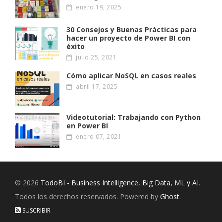
enero 19, 2025
30 Consejos y Buenas Prácticas para
hacer un proyecto de Power BI con
éxito
julio 25, 2021
Cómo aplicar NoSQL en casos reales
abril 17, 2025
Videotutorial: Trabajando con Python
en Power BI
enero 07, 2021
© 2026
TodoBI - Business Intelligence, Big Data, ML y AI
.
Todos los derechos reservados. Powered by
Ghost
.
SUSCRIBIR