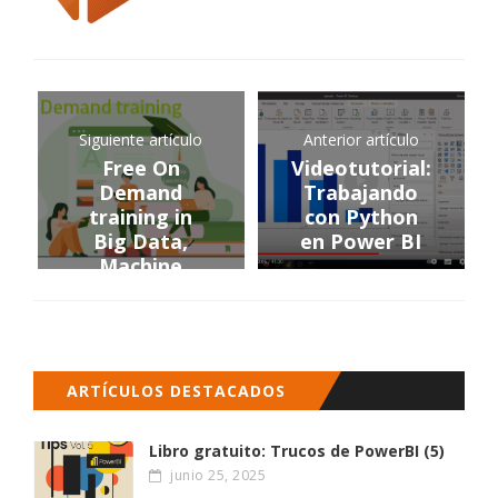
Siguiente artículo
Anterior artículo
Free On
Videotutorial:
Demand
Trabajando
training in
con Python
Big Data,
en Power BI
Machine
Learning and
AI
ARTÍCULOS DESTACADOS
Libro gratuito: Trucos de PowerBI (5)
junio 25, 2025