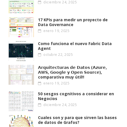
diciembre 24, 2025
17 KPIs para medir un proyecto de
Data Governance
enero 19, 2025
Como funciona el nuevo Fabric Data
Agent
octubre 22, 2025
𝗔𝗿𝗾𝘂𝗶𝘁𝗲𝗰𝘁𝘂𝗿𝗮𝘀 𝗱𝗲 𝗗𝗮𝘁𝗼𝘀 (𝗔𝘇𝘂𝗿𝗲,
𝗔W𝗦, 𝗚𝗼𝗼𝗴𝗹𝗲 𝘆 𝗢𝗽𝗲𝗻 𝗦𝗼𝘂𝗿𝗰𝗲),
comparativa muy útil!!
enero 19, 2025
50 sesgos cognitivos a considerar en
Negocios
diciembre 24, 2025
Cuales son y para que sirven las bases
de datos de Grafos?