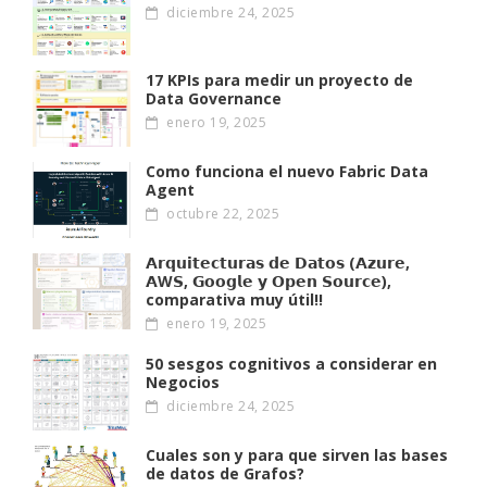
diciembre 24, 2025
17 KPIs para medir un proyecto de
Data Governance
enero 19, 2025
Como funciona el nuevo Fabric Data
Agent
octubre 22, 2025
𝗔𝗿𝗾𝘂𝗶𝘁𝗲𝗰𝘁𝘂𝗿𝗮𝘀 𝗱𝗲 𝗗𝗮𝘁𝗼𝘀 (𝗔𝘇𝘂𝗿𝗲,
𝗔W𝗦, 𝗚𝗼𝗼𝗴𝗹𝗲 𝘆 𝗢𝗽𝗲𝗻 𝗦𝗼𝘂𝗿𝗰𝗲),
comparativa muy útil!!
enero 19, 2025
50 sesgos cognitivos a considerar en
Negocios
diciembre 24, 2025
Cuales son y para que sirven las bases
de datos de Grafos?