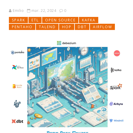
Emilio
mar. 22, 2024
0
SPARK
ETL
OPEN SOURCE
KAFKA
PENTAHO
TALEND
HOP
DBT
AIRFLOW