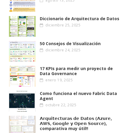
agosto 13, 2025
Diccionario de Arquitectura de Datos
diciembre 25, 2025
50 Consejos de Visualización
diciembre 24, 2025
17 KPIs para medir un proyecto de
Data Governance
enero 19, 2025
Como funciona el nuevo Fabric Data
Agent
octubre 22, 2025
𝗔𝗿𝗾𝘂𝗶𝘁𝗲𝗰𝘁𝘂𝗿𝗮𝘀 𝗱𝗲 𝗗𝗮𝘁𝗼𝘀 (𝗔𝘇𝘂𝗿𝗲,
𝗔W𝗦, 𝗚𝗼𝗼𝗴𝗹𝗲 𝘆 𝗢𝗽𝗲𝗻 𝗦𝗼𝘂𝗿𝗰𝗲),
comparativa muy útil!!