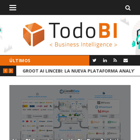
Alternar
navegación
ÚLTIMOS
 DATOS
GROOT AI LINCEBI: LA NUEVA PLATAFORMA ANALYTICS
C