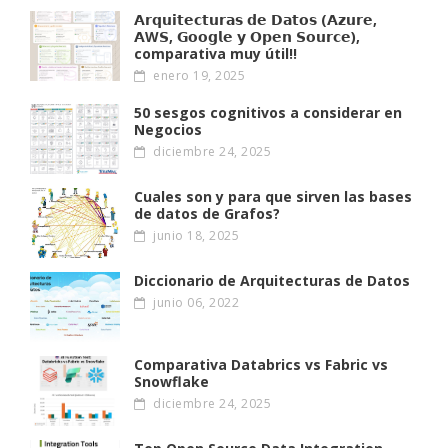
𝗔𝗿𝗾𝘂𝗶𝘁𝗲𝗰𝘁𝘂𝗿𝗮𝘀 𝗱𝗲 𝗗𝗮𝘁𝗼𝘀 (𝗔𝘇𝘂𝗿𝗲,
𝗔W𝗦, 𝗚𝗼𝗼𝗴𝗹𝗲 𝘆 𝗢𝗽𝗲𝗻 𝗦𝗼𝘂𝗿𝗰𝗲),
comparativa muy útil!!
enero 19, 2025
50 sesgos cognitivos a considerar en
Negocios
diciembre 24, 2025
Cuales son y para que sirven las bases
de datos de Grafos?
junio 18, 2025
Diccionario de Arquitecturas de Datos
junio 06, 2022
Comparativa Databrics vs Fabric vs
Snowflake
diciembre 24, 2025