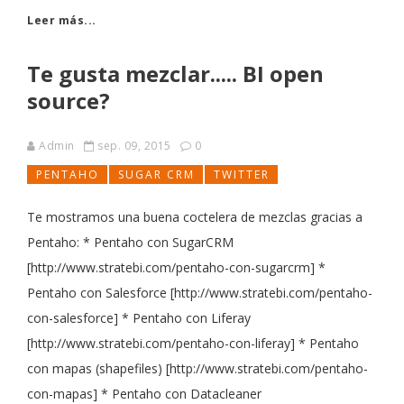
Leer más...
Te gusta mezclar..... BI open
source?
Admin
sep. 09, 2015
0
PENTAHO
SUGAR CRM
TWITTER
Te mostramos una buena coctelera de mezclas gracias a
Pentaho: * Pentaho con SugarCRM
[http://www.stratebi.com/pentaho-con-sugarcrm] *
Pentaho con Salesforce [http://www.stratebi.com/pentaho-
con-salesforce] * Pentaho con Liferay
[http://www.stratebi.com/pentaho-con-liferay] * Pentaho
con mapas (shapefiles) [http://www.stratebi.com/pentaho-
con-mapas] * Pentaho con Datacleaner